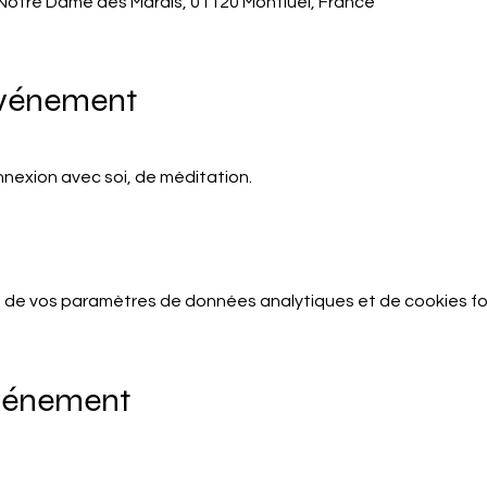
otre Dame des Marais, 01120 Montluel, France
événement
nexion avec soi, de méditation.
 de vos paramètres de données analytiques et de cookies fo
événement