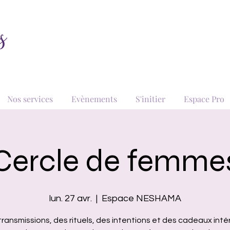
Nos services
Evènements
S'initier
Espace Pro
Cercle de femme
lun. 27 avr.
  |  
Espace NESHAMA
ransmissions, des rituels, des intentions et des cadeaux inté