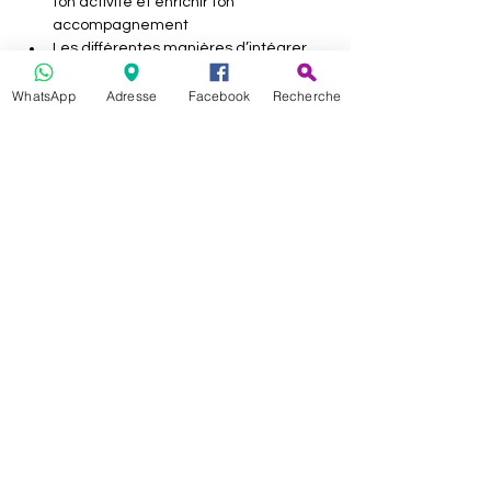
ton activité et enrichir ton 
accompagnement
Les différentes manières d’intégrer 
dōTERRA à ton métier (sans pression, 
à ton rythme)
WhatsApp
Adresse
Facebook
Recherche
Le rôle de la conseillère : diffuser, 
accompagner, incarner
L’art de partager avec authenticité et 
alignement énergétique
Afficher plus
Partager cet événement
Célia & Merveilles
2269 chemin des moines, lieu dit les