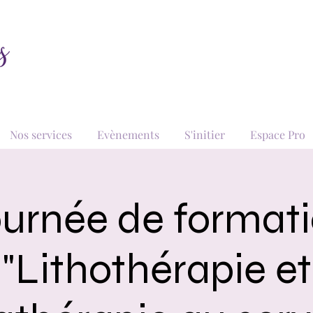
Nos services
Evènements
S'initier
Espace Pro
urnée de format
"Lithothérapie et