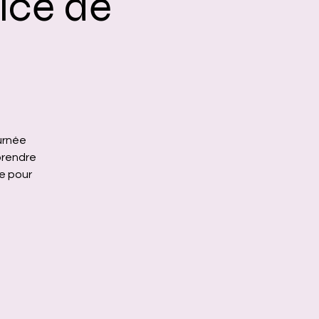
ice de
ournée
prendre
e pour