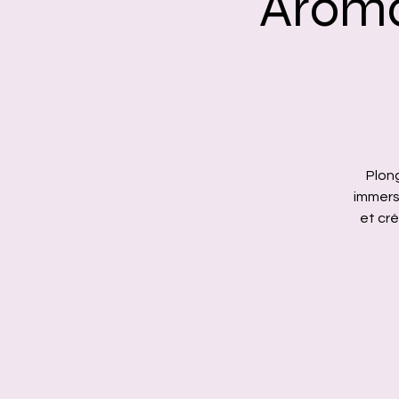
Aroma
Plong
immers
et cr