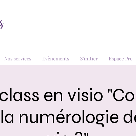
Nos services
Evènements
S'initier
Espace Pro
class en visio "
r la numérologie