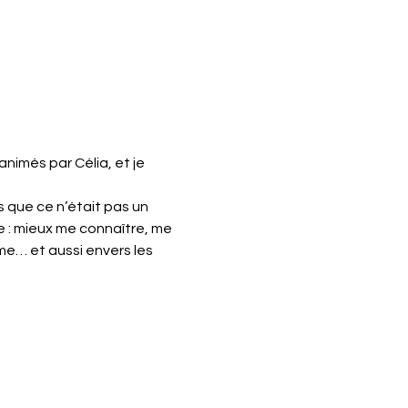
nimés par Célia, et je 
is que ce n’était pas un 
 : mieux me connaître, me 
e… et aussi envers les 