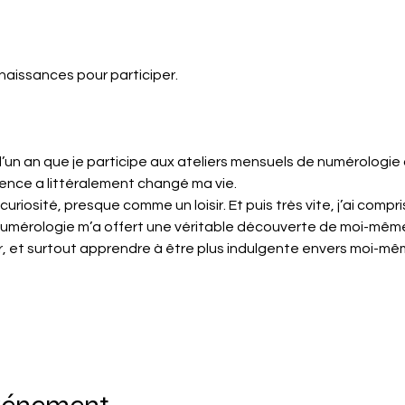
naissances pour participer.
’un an que je participe aux ateliers mensuels de numérologie a
ence a littéralement changé ma vie.
 curiosité, presque comme un loisir. Et puis très vite, j’ai compr
numérologie m’a offert une véritable découverte de moi-même
 et surtout apprendre à être plus indulgente envers moi-mêm
événement