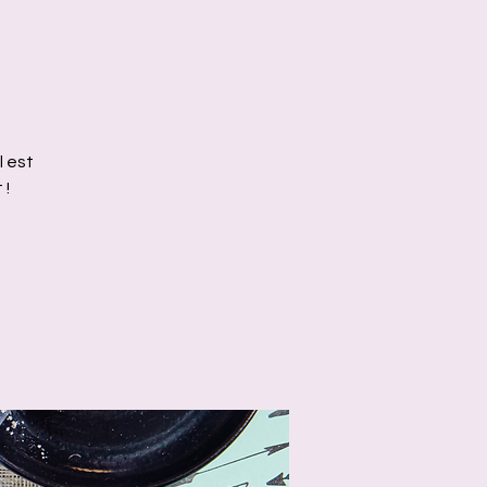
l est
 !