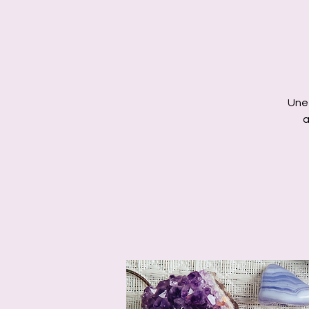
Une 
a