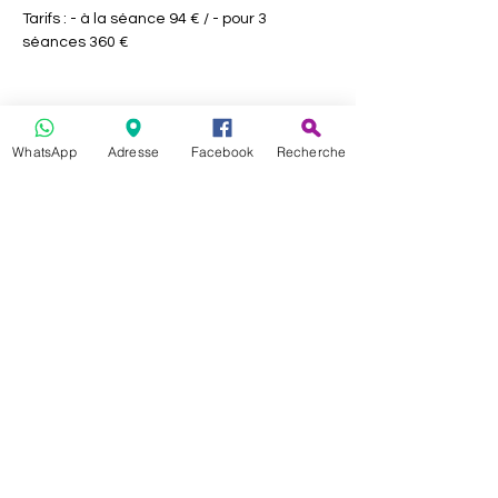
Tarifs : - à la séance 94 € / - pour 3 
séances 360 €
WhatsApp
Adresse
Facebook
Recherche
Partager cet événement
Célia & Merveilles
2269 chemin des moines, lieu dit les
granges, 01120 MONTLUEL
Conditions générales de vente
Contact