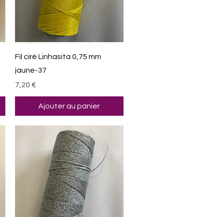
Aperçu rapide
Fil ciré Linhasita 0,75 mm
jaune-37
Prix
7,20 €
Ajouter au panier