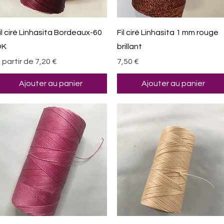
Aperçu rapide
Aperçu rapide
il ciré Linhasita Bordeaux-60
Fil ciré Linhasita 1 mm rouge
OK
brillant
rix promotionnel
Prix
 partir de
7,20 €
7,50 €
Ajouter au panier
Ajouter au panier