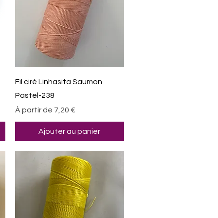
Aperçu rapide
Fil ciré Linhasita Saumon
Pastel-238
Prix promotionnel
À partir de
7,20 €
Ajouter au panier