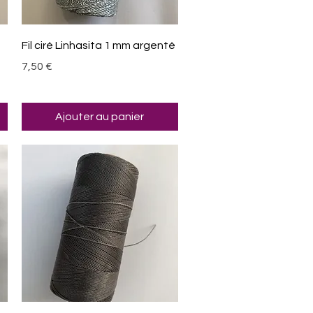
Aperçu rapide
Fil ciré Linhasita 1 mm argenté
Prix
7,50 €
Ajouter au panier