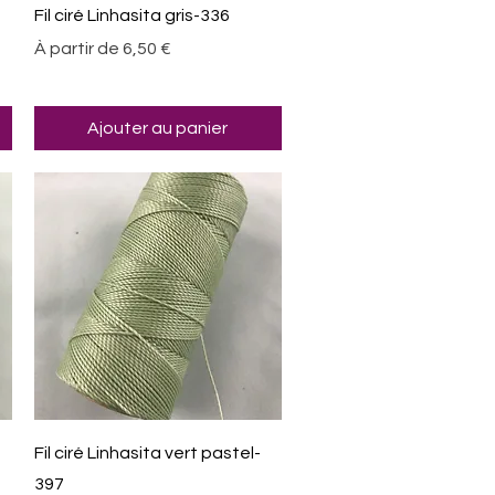
Aperçu rapide
Fil ciré Linhasita gris-336
Prix promotionnel
À partir de
6,50 €
Ajouter au panier
Aperçu rapide
Fil ciré Linhasita vert pastel-
397