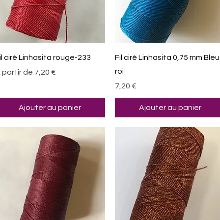
Aperçu rapide
Aperçu rapide
il ciré Linhasita rouge-233
Fil ciré Linhasita 0,75 mm Bleu
roi
rix promotionnel
 partir de
7,20 €
Prix
7,20 €
Ajouter au panier
Ajouter au panier