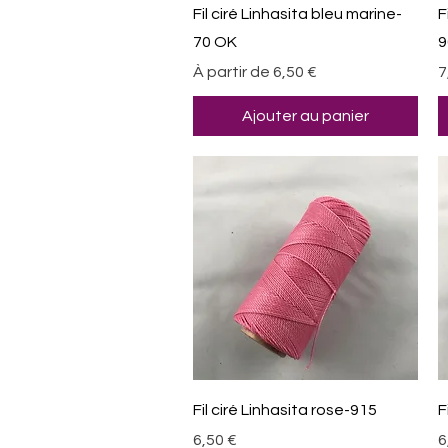
Aperçu rapide
Fil ciré Linhasita bleu marine-
F
70 OK
9
Prix promotionnel
P
À partir de
6,50 €
7
Ajouter au panier
Aperçu rapide
Fil ciré Linhasita rose-915
F
Prix
P
6,50 €
6