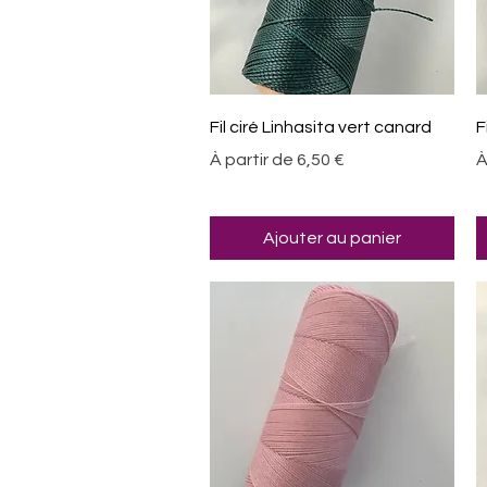
Aperçu rapide
Fil ciré Linhasita vert canard
F
Prix promotionnel
P
À partir de
6,50 €
À
Ajouter au panier