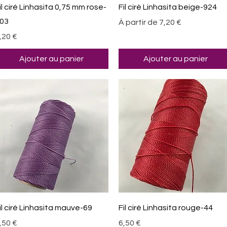
Aperçu rapide
Aperçu rapide
il ciré Linhasita 0,75 mm rose-
Fil ciré Linhasita beige-924
03
Prix promotionnel
À partir de
7,20 €
rix
,20 €
Ajouter au panier
Ajouter au panier
Aperçu rapide
Aperçu rapide
il ciré Linhasita mauve-69
Fil ciré Linhasita rouge-44
rix
Prix
,50 €
6,50 €