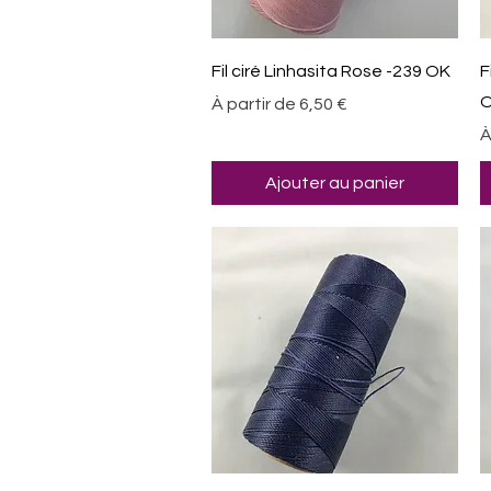
Aperçu rapide
Fil ciré Linhasita Rose -239 OK
F
Prix promotionnel
À partir de
6,50 €
P
À
Ajouter au panier