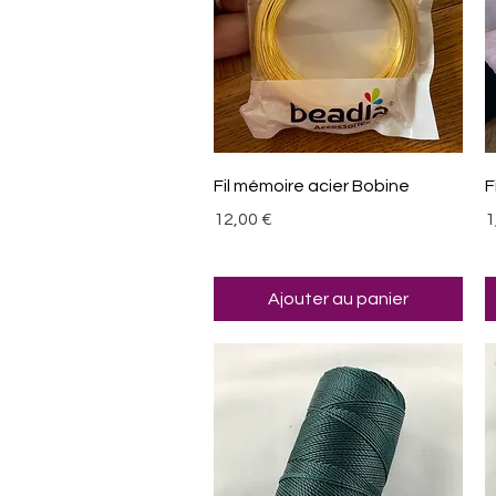
Aperçu rapide
Fil mémoire acier Bobine
F
Prix
P
12,00 €
1
Ajouter au panier