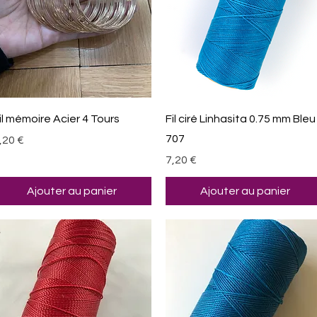
Aperçu rapide
Aperçu rapide
il mémoire Acier 4 Tours
Fil ciré Linhasita 0.75 mm Bleu
707
rix
,20 €
Prix
7,20 €
Ajouter au panier
Ajouter au panier