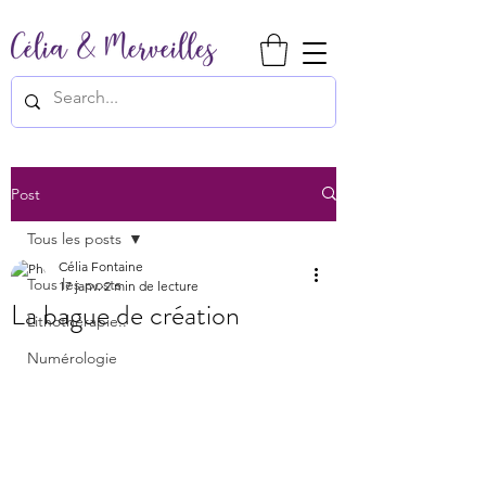
Post
Tous les posts
Célia Fontaine
Tous les posts
17 janv.
2 min de lecture
La bague de création
Lithothérapie..
Numérologie