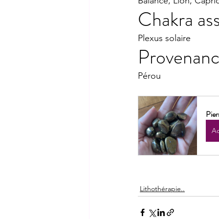
Balance, Lion, Capri
Chakra ass
Plexus solaire
Provenanc
Pérou
Pier
Ac
Lithothérapie..