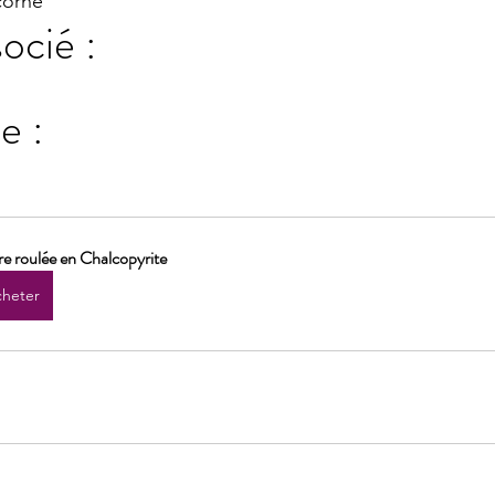
corne
ocié :
e :
re roulée en Chalcopyrite
heter