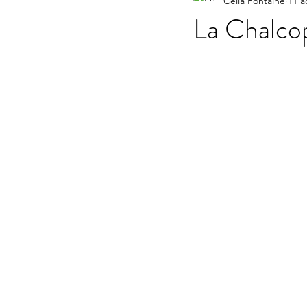
Célia Fontaine
11 a
La Chalcop