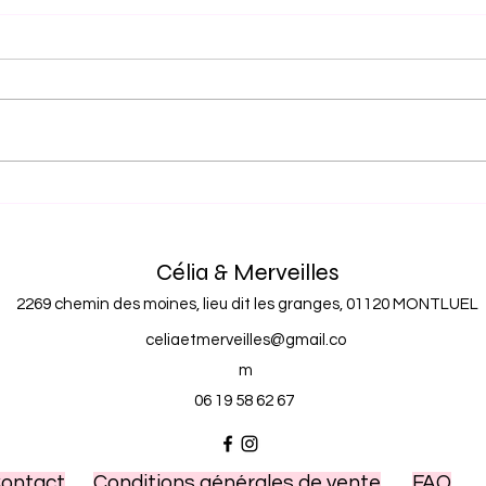
L'Hé
Le Cristal de Roche - énergie,
adaptation et métamorphoses
Célia & Merveilles
2269 chemin des moines, lieu dit les granges, 01120 MONTLUEL
celiaetmerveilles@gmail.co
m
06 19 58 62 67
ontact
Conditions générales de vente
FAQ