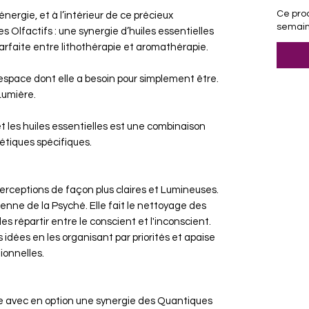
Ce prod
énergie, et à l’intérieur de ce précieux
semain
 Olfactifs : une synergie d’huiles essentielles
 parfaite entre lithothérapie et aromathérapie.
 l’espace dont elle a besoin pour simplement être.
 Lumière.
t les huiles essentielles est une combinaison
étiques spécifiques.
erceptions de façon plus claires et Lumineuses.
ienne de la Psyché. Elle fait le nettoyage des
s répartir entre le conscient et l'inconscient.
s idées en les organisant par priorités et apaise
ionnelles.
ue avec en option une synergie des Quantiques