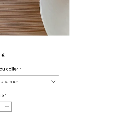
Prix
 €
 du collier
*
ectionner
té
*