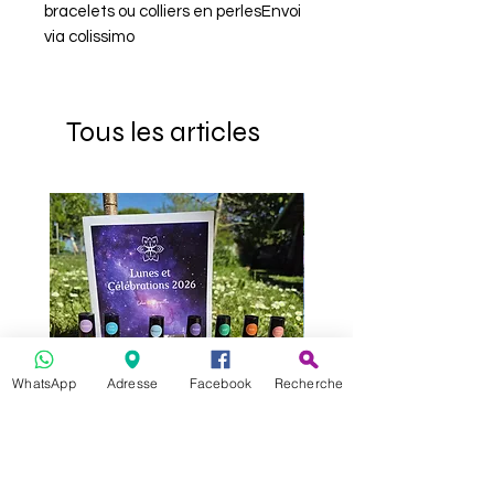
bracelets ou colliers en perlesEnvoi 
via colissimo
Tous les articles
WhatsApp
Adresse
Facebook
Recherche
Calendrier des 7 Lunes 2026 –
Chips en Pierres