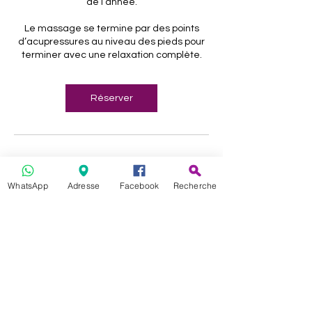
de l’année.
Le massage se termine par des points
d’acupressures au niveau des pieds pour
terminer avec une relaxation complète.
Réserver
Coordonnées
WhatsApp
Adresse
Facebook
Recherche
CELIA ET MERVEILLES, Montluel, France
06 19 58 62 67
celiaetmerveilles@gmail.com
Célia & Merveilles