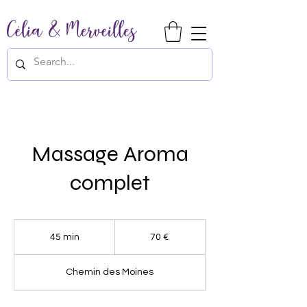
Massage Aroma
complet
70
euros
45 min
4
70 €
5
m
Chemin des Moines
i
n